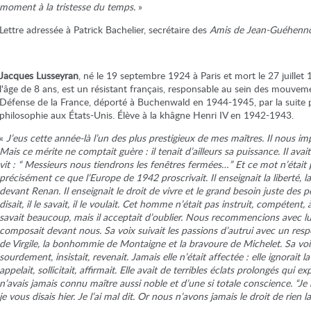
moment à la tristesse du temps.
»
Lettre adressée à Patrick Bachelier, secrétaire des
Amis de Jean-Guéhenn
Jacques Lusseyran
, né le 19 septembre 1924 à Paris et mort le 27 juillet
l'âge de 8 ans, est un résistant français, responsable au sein des mouveme
Défense de la France, déporté à Buchenwald en 1944-1945, par la suite pr
philosophie aux États-Unis. Élève à la khâgne Henri IV en 1942-1943.
«
J’eus cette année-là l’un des plus prestigieux de mes maîtres. Il nous impos
Mais ce mérite ne comptait guère : il tenait d’ailleurs sa puissance. Il av
vit : “ Messieurs nous tiendrons les fenêtres fermées…” Et ce mot n’était 
précisément ce que l’Europe de 1942 proscrivait. Il enseignait la liberté, la
devant Renan. Il enseignait le droit de vivre et le grand besoin juste des 
disait, il le savait, il le voulait. Cet homme n’était pas instruit, compétent, 
savait beaucoup, mais il acceptait d’oublier. Nous recommencions avec lui to
composait devant nous. Sa voix suivait les passions d’autrui avec un respe
de Virgile, la bonhommie de Montaigne et la bravoure de Michelet. Sa voix é
sourdement, insistait, revenait. Jamais elle n’était affectée : elle ignorait la
appelait, sollicitait, affirmait. Elle avait de terribles éclats prolongés qui ex
n’avais jamais connu maître aussi noble et d’une si totale conscience. “Je
je vous disais hier. Je l’ai mal dit. Or nous n’avons jamais le droit de rien l