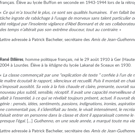
français. Élève au lycée Buffon en seconde en 1943-1944 lors de la rétr
«
Ce qui m’a touché le plus, ce sont ses qualités humaines. Il en fallait be
tâche ingrate de rabâchage à l’usage de morveux sans talent particulier o
été relégué par l’insolente vigilance d’Abel Bonnard et de ses collaborate
des temps n’altérait pas son extrême douceur, tout au contraire
. »
Lettre adressée à Patrick Bachelier, secrétaire des
Amis de Jean-Guéhenn
René Billères
, homme politique français, né le 29 août 1910 à Ger (Haute
2004 à Lourdes. Élève à la
khâgne
du lycée Lakanal de Sceaux en 1930.
«
La classe commençait par une “explication de texte ” confiée à l’un de
le maître écoutait le rapport, silencieux et recueilli. Puis il montait en ch
s’imposait aussitôt. Sa voix à la fois chaude et claire, prenante, ouvrait 
nouveau plus subtil, sensible, réceptif. Il avait une capacité merveilleuse 
allait à l’essentiel, à ce qui se révélait toujours présent, actuel. Il ouvrait
génie : pensés, idées, sentiments, passions, indignations, ironies, aspirations,
ne commentait pas, il s’identifiait au texte, le vivait intensément, le recré
faisait entrer en personne dans la classe et dont il apparaissait comme le
presque l’égal.
[…]
Guéhenno, en une seule année, a marqué toute ma vie
Lettre adressée à Patrick Bachelier, secrétaire des
Amis de Jean-Guéhenn