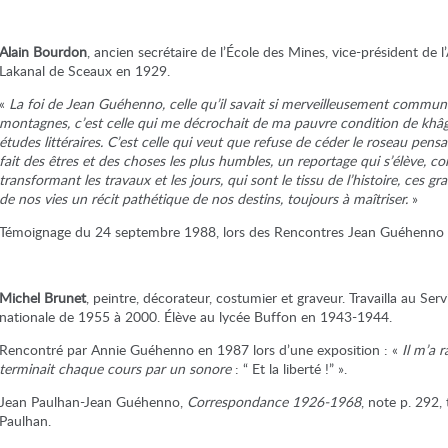
Alain Bourdon
, ancien secrétaire de l’École des Mines, vice-président de 
Lakanal de Sceaux en 1929.
«
La foi de Jean Guéhenno, celle qu’il savait si merveilleusement communiqu
montagnes, c’est celle qui me décrochait de ma pauvre condition de khâgn
études littéraires. C’est celle qui veut que refuse de céder le roseau pens
fait des êtres et des choses les plus humbles, un reportage qui s’élève,
transformant les travaux et les jours, qui sont le tissu de l’histoire, ces gr
de nos vies un récit pathétique de nos destins, toujours à maîtriser.
»
Témoignage du 24 septembre 1988, lors des Rencontres Jean Guéhenno à 
Michel Brunet
, peintre, décorateur, costumier et graveur. Travailla au Ser
nationale de 1955 à 2000. Élève au lycée Buffon en 1943-1944.
Rencontré par Annie Guéhenno en 1987 lors d’une exposition : «
Il m’a 
terminait chaque cours par un sonore
: “ Et la liberté !” ».
Jean Paulhan-Jean Guéhenno,
Correspondance 1926-1968
, note p. 292,
Paulhan.