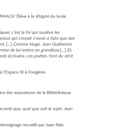
l’ANALIV. Élève à la
khâgne
du lycée
er, c’est la foi qui soulève les
eux qui croyait n’avoir à faire que des
ant.
[…]
Comme Hugo, Jean Guéhenno
 comme de lui-même en grandiose
.[…]
Et,
ands écrivains, ces poètes, font du récit
l’Espace III à Fougères.
vice des expositions de la Bibliothèque
raconté que, quel que soit le sujet, Jean
 témoignage recueilli par Jean-Kely