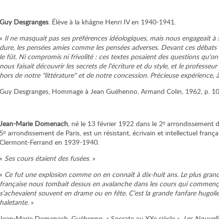
Guy Desgranges
. Élève à la khâgne Henri IV en 1940-1941.
«
Il ne masquait pas ses préférences idéologiques, mais nous engageait à 
dure, les pensées amies comme les pensées adverses. Devant ces débats ess
le fût. Ni compromis ni frivolité : ces textes posaient des questions qu'o
nous faisait découvrir les secrets de l'écriture et du style, et le professe
hors de notre "littérature" et de notre concession. Précieuse expérience, à 
Guy Desgranges, Hommage à Jean Guéhenno, Armand Colin, 1962, p. 10
Jean-Marie Domenach
, né le 13 février 1922 dans le 2ᵉ arrondissement d
5ᵉ arrondissement de Paris, est un résistant, écrivain et intellectuel franç
Clermont-Ferrand en 1939-1940.
«
Ses cours étaient des fusées
. »
«
Ce fut une explosion comme on en connaît à dix-huit ans. Le plus grand e
française nous tombait dessus en avalanche dans les cours qui commenç
s’achevaient souvent en drame ou en fête. C’est la grande fanfare hugolie
haletante
. »
Jean-Marie Domenach
,
Guéhenno, « Socrate au XXe siècle »,
Les Nouvelle