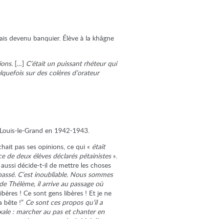
ais devenu banquier. Élève à la khâgne
ions.
[…]
C’était un puissant rhéteur qui
lquefois sur des colères d’orateur
ne Louis-le-Grand en 1942-1943.
chait pas ses opinions, ce qui «
était
e de deux élèves déclarés pétainistes
».
aussi décide-t-il de mettre les choses
 passé. C’est inoubliable. Nous sommes
 de Thélème, il arrive au passage où
ibères ! Ce sont gens libères ! Et je ne
a bête !”
Ce sont ces propos qu’il a
xale : marcher au pas et chanter en