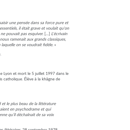
saisir une pensée dans sa force pure et
entiels, il était grave et voulait qu'on
n ne pouvait pas esquiver.
[…]
L'écrivain
ur nous ramenait aux grands classiques,
laquelle on se voudrait fidèle.
»
.
e Lyon et mort le 5 juillet 1997 dans le
ais catholique. Élève à la khâgne de
t le plus beau de la littérature
aient en psychodrame et qui
nne qu’il déchaînait de sa voix
s littéraires
, 28 septembre 1978.