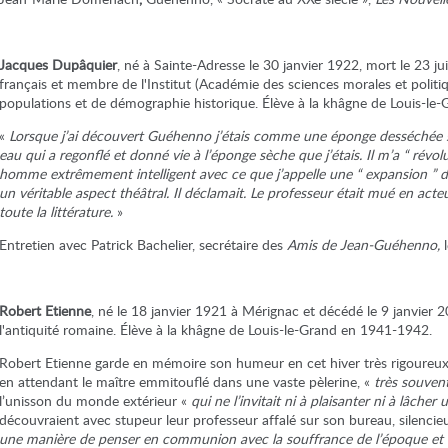
Jacques Dupâquier
, né à Sainte-Adresse le 30 janvier 1922, mort le 23 jui
français et membre de l'Institut (Académie des sciences morales et politique
populations et de démographie historique. Élève à la khâgne de Louis-le
«
Lorsque j’ai découvert Guéhenno j’étais comme une éponge desséchée s
eau qui a regonflé et donné vie à l’éponge sèche que j’étais. Il m’a “ révol
homme extrêmement intelligent avec ce que j’appelle une “ expansion ” 
un véritable aspect théâtral. Il déclamait. Le professeur était mué en acteur
toute la littérature.
»
Entretien avec Patrick Bachelier, secrétaire des
Amis de Jean-Guéhenno,
l
Robert Etienne
, né le 18 janvier 1921 à Mérignac et décédé le 9 janvier 2
l'antiquité romaine. Élève à la khâgne de Louis-le-Grand en 1941-1942.
Robert Etienne garde en mémoire son humeur en cet hiver très rigoureux. 
en attendant le maître emmitouflé dans une vaste pèlerine, «
très souve
l’unisson du monde extérieur «
qui ne l’invitait ni à plaisanter ni à lâche
découvraient avec stupeur leur professeur affalé sur son bureau, silenci
une manière de penser en communion avec la souffrance de l’époque et de