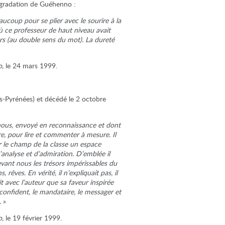
ogradation de Guéhenno :
aucoup pour se plier avec le sourire à la
ù ce professeur de haut niveau avait
urs (au double sens du mot). La dureté
o,
le 24 mars 1999.
s-Pyrénées) et décédé le 2 octobre
 nous, envoyé en reconnaissance et dont
aire, pour lire et commenter à mesure. Il
sur le champ de la classe un espace
d’analyse et d’admiration. D’emblée il
 devant nous les trésors impérissables du
 rêves. En vérité, il n’expliquait pas, il
ait avec l’auteur que sa faveur inspirée
 confident, le mandataire, le messager et
.
»
o,
le 19 février 1999.