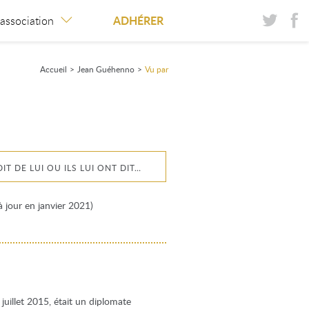
ADHÉRER
’association
Accueil
>
Jean Guéhenno
>
Vu par
DIT DE LUI OU ILS LUI ONT DIT…
à jour en janvier 2021)
uillet 2015, était un diplomate