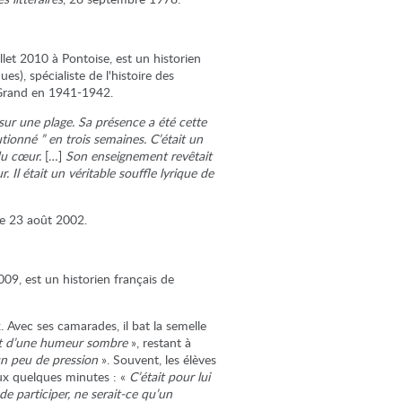
llet 2010 à Pontoise, est un historien
s), spécialiste de l'histoire des
-Grand en 1941-1942.
ur une plage. Sa présence a été cette
utionné ” en trois semaines. C’était un
du cœur.
[…]
Son enseignement revêtait
. Il était un véritable souffle lyrique de
e 23 août 2002.
009, est un historien français de
Avec ses camarades, il bat la semelle
nt d’une humeur sombre
», restant à
r un peu de pression
». Souvent, les élèves
eux quelques minutes : «
C’était pour lui
 participer, ne serait-ce qu’un