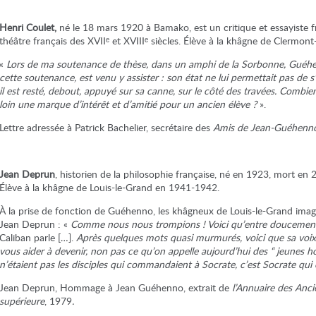
Henri Coulet,
né le 18 mars 1920 à Bamako, est un critique et essayiste f
théâtre français des XVIIᵉ et XVIIIᵉ siècles. Élève à la khâgne de Clermo
«
Lors de ma soutenance de thèse, dans un amphi de la Sorbonne, Guéhenn
cette soutenance, est venu y assister : son état ne lui permettait pas de 
il est resté, debout, appuyé sur sa canne, sur le côté des travées. Combie
loin une marque d’intérêt et d’amitié pour un ancien élève ?
».
Lettre adressée à Patrick Bachelier, secrétaire des
Amis de Jean-Guéhenn
Jean Deprun
, historien de la philosophie française, né en 1923, mort en
Élève à la khâgne de Louis-le-Grand en 1941-1942.
À la prise de fonction de Guéhenno, les khâgneux de Louis-le-Grand imagi
Jean Deprun : «
Comme nous nous trompions ! Voici qu’entre doucement,
Caliban parle […].
Après quelques mots quasi murmurés, voici que sa voix s’
vous aider à devenir, non pas ce qu’on appelle aujourd’hui des “ jeunes 
n’étaient pas les disciples qui commandaient à Socrate, c’est Socrate qui
Jean Deprun, Hommage à Jean Guéhenno, extrait de
l’Annuaire des Anci
supérieure
, 1979
.