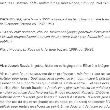
Jacques Lusseyran,
Et la Lumière fut
, La Table Ronde, 1953, pp. 260-261.
Pierre Moussa
, né le 5 mars 1922 à Lyon, est un haut fonctionnaire franç
de Clermont-Ferrand en 1939-1940.
«
Sa voix était prenante, chaude, facilement lyrique, ponctuée d’exclamat
s’exaltait progressivement au son de sa propre voix ; cela débouchait que
public
. »
Pierre Moussa,
La Roue de la fortune
, Fayard, 1989, pp. 18-23.
Alain Joseph Raude
, linguiste, historien et hagiographe. Élève à la khâg
Alain Joseph Raude se souvient de ce professeur «
très franc
», qui ne ca
flatteur pour nous ; Guéhenno avait confiance en nous, malgré la présenc
Guéhenno ne supporte pas qu’un malaise s’installe entre lui et ses élèves, 
au clair. Alain Joseph Raude : «
Je vais vous dire exactement ce qui s’est
en plein paradoxe dans l’expression. Il nous expliquait Rabelais, L’Abbaye
Rabelais écrit :
“Ce sont gens libères !”,
alors là il est parti
: “Ce sont gens l
marche pas au pas et ne chante pas en cœur, ce qui serait se ramener à l
utilisés pour mettre les choses au point. En se déclarant de façon parado