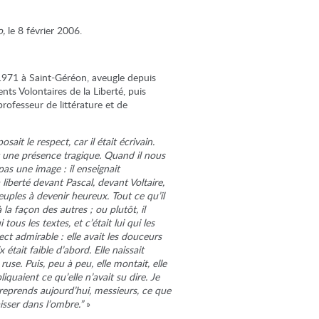
o,
le 8 février 2006.
 1971 à Saint-Géréon, aveugle depuis
nts Volontaires de la Liberté, puis
ofesseur de littérature et de
ait le respect, car il était écrivain.
ait une présence tragique. Quand il nous
pas une image : il enseignait
 liberté devant Pascal, devant Voltaire,
peuples à devenir heureux. Tout ce qu’il
à la façon des autres ; ou plutôt, il
us les textes, et c’était lui qui les
ct admirable : elle avait les douceurs
tait faible d’abord. Elle naissait
 ruse. Puis, peu à peu, elle montait, elle
pliquaient ce qu’elle n’avait su dire. Je
 reprends aujourd’hui, messieurs, ce que
aisser dans l’ombre.”
»